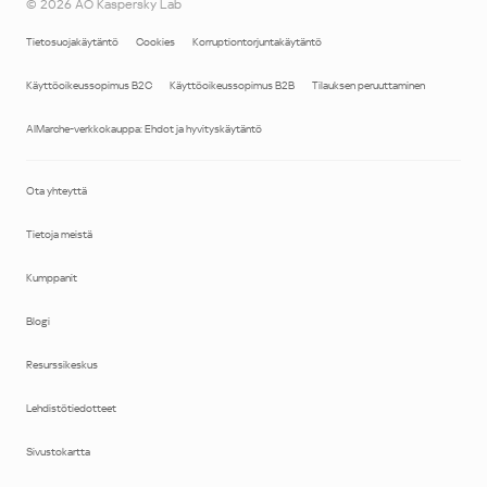
©
2026
AO Kaspersky Lab
Tietosuojakäytäntö
Cookies
Korruptiontorjuntakäytäntö
Käyttöoikeussopimus B2C
Käyttöoikeussopimus B2B
Tilauksen peruuttaminen
AIMarche-verkkokauppa: Ehdot ja hyvityskäytäntö
Ota yhteyttä
Tietoja meistä
Kumppanit
Blogi
Resurssikeskus
Lehdistötiedotteet
Sivustokartta