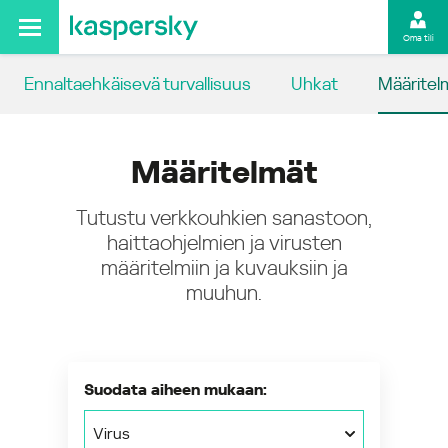
Oma tili
Ennaltaehkäisevä turvallisuus
Uhkat
Määritel
Määritelmät
Tutustu verkkouhkien sanastoon,
haittaohjelmien ja virusten
määritelmiin ja kuvauksiin ja
muuhun.
Suodata aiheen mukaan:
Virus